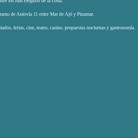
re los más elegidos de la costa.
l tramo de Autovía 11 entre Mar de Ajó y Pinamar.
uiados, ferias, cine, teatro, casino, propuestas nocturnas y gastronomía.