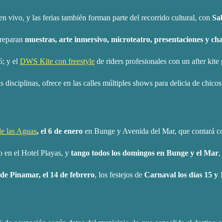
 en vivo, y las ferias también forman parte del recorrido cultural, con
Sa
preparan
muestras, arte inmersivo, microteatro, presentaciones y char
6; y el
DWS Kite con freestyle
de riders profesionales con un after kite
 disciplinas, ofrece en las calles múltiples shows para delicia de chico
e las Aguas
, el 6 de enero
en Bunge y Avenida del Mar, que contará co
o en el Hotel Playas, y
tango todos los domingos en Bunge y el Mar
,
de Pinamar, el 14 de febrero
, los festejos de
Carnaval los días 15 y 