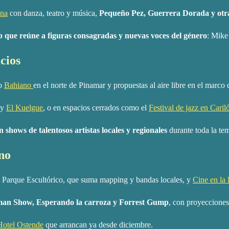
ena
con danza, teatro y música,
Pequeño Pez, Guerrera Dorada y otr
up que reúne a figuras consagradas y nuevas voces del género
: Mike
cios
mo
Bahiano
en el norte de Pinamar y propuestas al aire libre en el marco
y
El Kuelgue
, o en espacios cerrados como el
Festival de jazz en Caril
shows de talentosos artistas locales y regionales
durante toda la te
ano
 Parque Escultórico, que suma mapping y bandas locales, y
Cine en la 
uman Show, Esperando la carroza y Forrest Gump
, con proyecciones 
 Hotel Ostende
que arrancan ya desde diciembre.