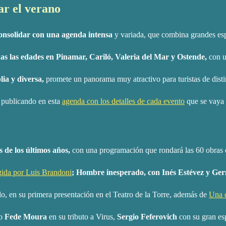
ar el verano
nsolidar con una agenda intensa
y variada, que combina grandes es
todas las edades en Pinamar, Cariló, Valeria del Mar y Ostende,
con u
ia y diversa,
promete un panorama muy atractivo para turistas de disti
á publicando en esta
agenda con los detalles de cada evento
que se vaya
s de los últimos años,
con una programación que rondará las 60 obras ent
gida por Luis Brandoni
; Hombre inesperado, con Inés Estévez y Germ
 en su primera presentación en el Teatro de la Torre, además de
Una c
mo
Fede Moura
en su tributo a Virus,
Sergio Feferovich
con su gran es