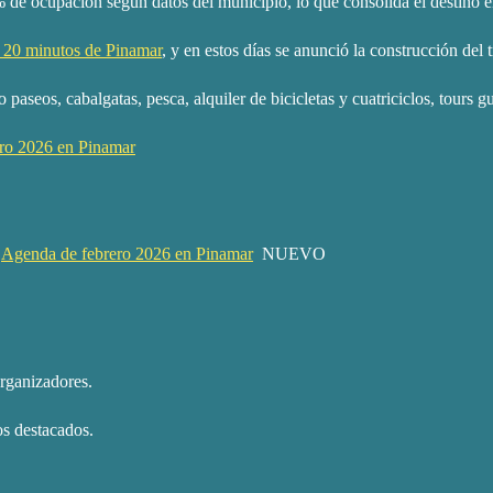
 ocupación según datos del municipio, lo que consolida el destino ent
a 20 minutos de Pinamar
, y en estos días se anunció la construcción de
paseos, cabalgatas, pesca, alquiler de bicicletas y cuatriciclos, tours g
ro 2026 en Pinamar
a
Agenda de febrero 2026 en Pinamar
NUEVO
organizadores.
os destacados.