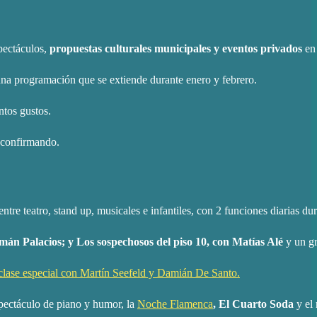
pectáculos,
propuestas culturales municipales y eventos privados
en 
na programación que se extiende durante enero y febrero.
ntos gustos.
 confirmando.
re teatro, stand up, musicales e infantiles, con 2 funciones diarias du
án Palacios; y Los sospechosos del piso 10, con Matías Alé
y un gr
lase especial con Martín Seefeld y Damián De Santo.
pectáculo de piano y humor, la
Noche Flamenca
, El Cuarto Soda
y el 