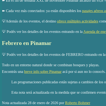
➽ En el fin de semana XXL de noviembre Pinamar alcanzó un 93,8 % de
➽ Cada vez más conectados: ya están disponibles los
pasajes aéreos 
💡Además de los eventos, el destino
ofrece múltiples actividades
como 
💡 Podés ver los detalles de los eventos entrando en la
Agenda de ene
Febrero en Pinamar
💡 Podés ver los detalles de los eventos de FEBRERO entrando en l
Todo en un entorno natural donde se combinan bosques y playas.
Encontrás una
breve info sobre Pinamar
acá por si aun no lo conocés.
Las programaciones publicadas están sujetas a cambios de los 
Esta nota será actualizada en la medida que se confirmen event
Nota actualizada 28 de enero de 2026 por
Roberto Bohmer